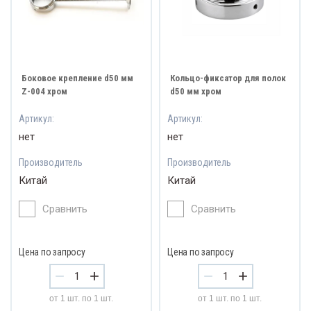
лкодержатели
дпятники
Мета
ликовые направляющие
ПОЛНЕНИЕ ДЛЯ ШКАФОВ
Посуд
линг рабочего уровня
табоксы
БЕЛЬНЫЕ ФАСАДЫ
судосушители
Боковое крепление d50 мм
Кольцо-фиксатор для полок
Z-004 хром
d50 мм хром
СТАВРАЦИОННЫЙ МАТЕРИАЛ (Мастер Сити)
Артикул:
Артикул:
ЙКИ И РАКОВИНЫ
нет
нет
Производитель
Производитель
бы и штанги
Китай
Китай
олешницы EVA и Дана
Сравнить
Сравнить
Цена по запросу
Цена по запросу
−
+
−
+
от 1 шт. по 1 шт.
от 1 шт. по 1 шт.